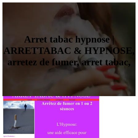
Arret tabac hypnose |
ARRETTABAC & HYPNOSE,
arretez de fumer, arret tabac,