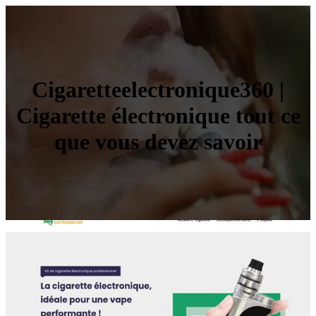
Cigaret­teelectroni­que360 |
Cigarette électroni­que tout ce
que vous devez savoir